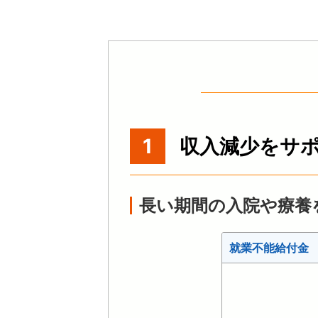
1
収入減少をサ
長い期間の入院や療養
就業不能給付金