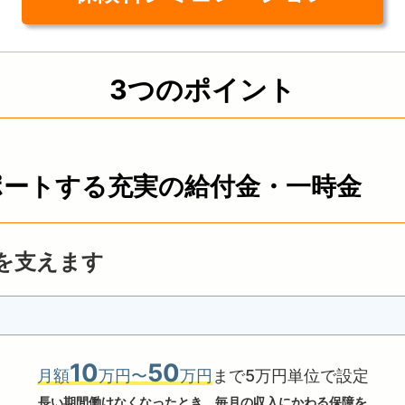
3つのポイント
ポートする充実の給付金・一時金
を支えます
10
50
月額
万円〜
万円
まで
5万円単位で設定
長い期間働けなくなったとき、
毎月の収入にかわる保障を