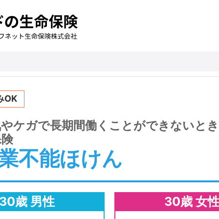
みOK
気やケガで長期間働くことができないとき
保険
業不能
ほけん
30歳 男性
30歳 女