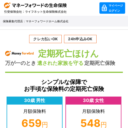
マイページ
ログイン
保険募集代理店：マネーフォワードホーム株式会社
クレカ払いOK
24h申込みOK
定期死亡
ほけん
万が一のとき
遺された家族を守る
定期死亡保険
シンプルな保障で
お手頃な保険料の定期死亡保険
30歳 男性
30歳 女性
月額保険料
月額保険料
659
548
円
円