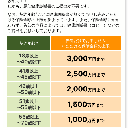
きが完了！
しかも、原則健康診断書のご提出が不要です。
※
なお、契約年齢
ごとに健康診断書が無くても申し込みいただ
ける保険金額の上限が決まっています。また、保険金額にかか
わらず、告知の内容によっては、健康診断書（コピー）などの
ご提出をお願いしております。
告知だけでお申し込み
※
契約年齢
いただける保険金額の上限
18
歳以上
3,000
万円まで
40
〜
歳以下
41
歳以上
2,500
万円まで
45
〜
歳以下
46
歳以上
2,000
万円まで
50
〜
歳以下
51
歳以上
1,500
万円まで
55
〜
歳以下
56
歳以上
1,000
万円まで
70
〜
歳以下