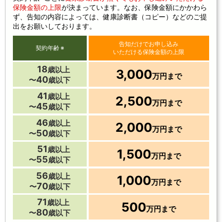
保険金額の上限
が決まっています。なお、保険金額にかかわら
ず、告知の内容によっては、健康診断書（コピー）などのご提
出をお願いしております。
告知だけでお申し込み
契約年齢
※
いただける保険金額の上限
18
歳以上
3,000
万円まで
40
〜
歳以下
41
歳以上
2,500
万円まで
45
〜
歳以下
46
歳以上
2,000
万円まで
50
〜
歳以下
51
歳以上
1,500
万円まで
55
〜
歳以下
56
歳以上
1,000
万円まで
70
〜
歳以下
71
歳以上
500
万円まで
80
〜
歳以下