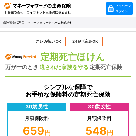
マイページ
ログイン
保険募集代理店：マネーフォワードホーム株式会社
クレカ払いOK
24h申込みOK
定期死亡
ほけん
万が一のとき
遺された家族を守る
定期死亡保険
シンプルな保障で
お手頃な保険料の定期死亡保険
30歳 男性
30歳 女性
月額保険料
月額保険料
659
548
円
円