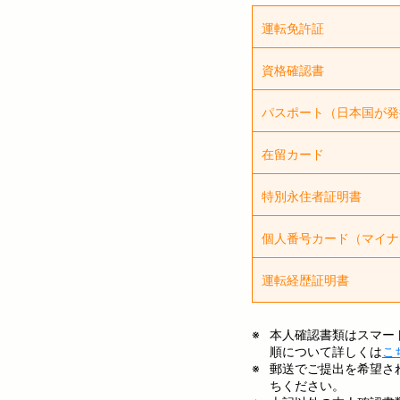
運転免許証
資格確認書
表面
パスポート（日本国が発
裏面
氏名記載面
在留カード
注意点
住所記載面
生年月日記載
氏名記載面
特別永住者証明書
住所記載面
注意点 : 資
生年月日記載
表面
個人番号カード（マイナ
裏面
氏名、住所、
注意点
表面
運転経歴証明書
注意点
裏面
「記号」
表面
氏名、住所
意思確認
注意点
本人確認書類はスマー
前にマス
有効期間内
順について詳しくは
こ
注意点
表面
所を塗り
氏名、住所
郵送でご提出を希望さ
氏名、住所
裏面
QRコー
有効期間内
ちください。
裏面には個
有効期間内