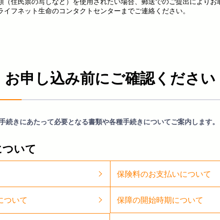
類（住民票の写しなど）を使用されたい場合、郵送でのご提出によりお
ライフネット生命のコンタクトセンターまでご連絡ください。
、生年月日が申し込み内容と同じであることを確認してください。
であることを確認してください。
お申し込み
前にご確認ください
ジと所持人記入欄ページを提出してください。
、生年月日が申し込み内容と同じであることを確認してください。
であることを確認してください。
手続きにあたって必要となる書類や各種手続きについてご案内します。
どがある場合は、必ず追記ページも提出してください。
について
府が発行する旅券（パスポート）に限ります。
保険料のお支払いについて
保障の開始時期について
について