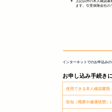
上記以外の本人確認書
ださい。
ます。引受保険会社の
氏名、住所
有効期間内
顔写真ペー
氏名、住所
有効期間内
インターネットでのお申込みの
氏名変更な
お申し込み手続き
日本国政
使用できる本人確認書類
告知（職業や健康状態）