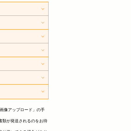
たパスポートは所持
できません。
」「臓器提供
る場合は撮影
の画像アップロード」の手
合は、該当箇
書類が発送されるのをお待
日以降に交付された
ようご注意く