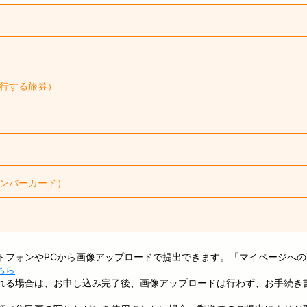
必要な箇所
有効期間
有効期間内であること
必要な箇所
有効期間
行する旅券）
有効期間内であること
必要な箇所
有効期間
面
有効期間内であること
必要な箇所
有効期間
2020年2月4日以降に申請され
格確認書
面
人記入欄がないため、ご利用が
有効期間内であること
必要な箇所
有効期間
ンバーカード）
生年月日が申し込み内容と同じであることを確認してください。
有効期間内であること
必要な箇所
有効期間
「番号」「保険者番号」「二次元コード・QRコード（記載がある場合）
有効期間内であること
、生年月日が申し込み内容と同じであることを確認してください。
必要な箇所
有効期間
欄」はマスキング（黒塗り）したうえでご提出ください。画像を提出す
トフォンやPCから画像アップロードで提出できます。「マイページへ
キングテープや紙などで隠して撮影してください。コピーを提出する場
であることを確認してください。
ちら
ー
つぶしてご提出ください。
、生年月日が申し込み内容と同じであることを確認してください。
れる場合は、お申し込み完了後、画像アップロードは行わず、お手続き
、生年月日が申し込み内容と同じであることを確認してください。
2012年（平成24年）4月1
ドは株式会社デンソーウェーブの登録商標です。
であることを確認してください。
人番号が記載されていますので、裏面のコピーまたは画像を提出しない
ものに限ります。
であることを確認してください。